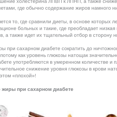
шение холестерина ЛПВП к ЛПНП, а также снижен
иетами, где обычно содержание жиров намного н
тся то, где сравнили диеты, в основе которых л
ционе больных и такие, где преобладает низкая 
, а также идет их тщательный отбор в сторону ни
иры при сахарном диабете сократить до ничтожно
потому как уровень глюкозы натощак значительно
бете употребляются в умеренном количестве и пл
начительное снижение уровня глюкозы в крови нат
этом «плохой»!
не жиры при сахарном диабете